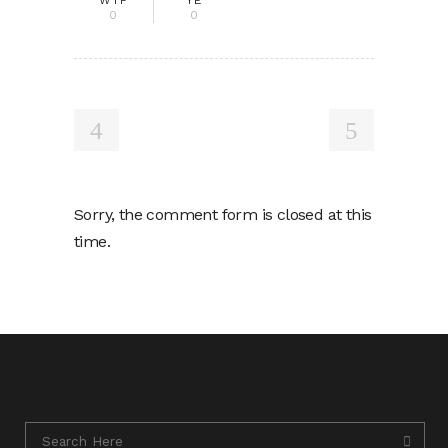
WTF
YÉ
0
0
Sorry, the comment form is closed at this
time.