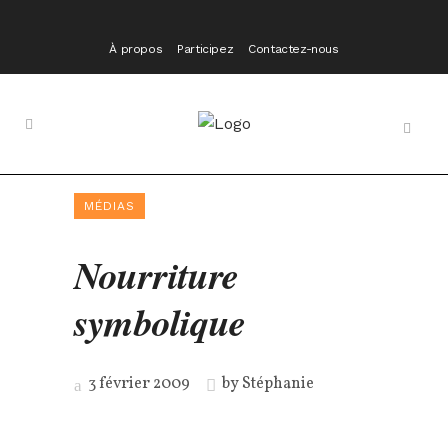
À propos
Participez
Contactez-nous
MÉDIAS
Nourriture
symbolique
3 février 2009
by
Stéphanie