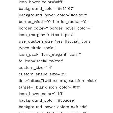
icon_hover_color='#fff'
background_color='#e12f67'
background_hover_color='#ce2c5f'
border_width='0' border_radius='0'
border_color='' border_hover_color=''
icon_margin='0 14px 14px 0'
use_custom_size='yes' ][social_icons
type='circle_social'
icon_pack='font_elegant' icon=''
fe_icon='social_twitter'
custom_size='14'
custom_shape_size='25'
link='https://twitter.com/jesuisfeministe'
target='_blank' icon_color='#fff'
icon_hover_color='#fff'
background_color='#55acee'
background_hover_color='#4f9eda'