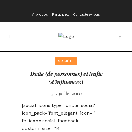
À propos
Participez
Contactez-nous
SOCIÉTÉ
Traite (de personnes) et trafic
(d’influences)
2 juillet 2010
[social_icons type='circle_social'
icon_pack='font_elegant' icon=''
fe_icon='social_facebook'
custom_size='14'