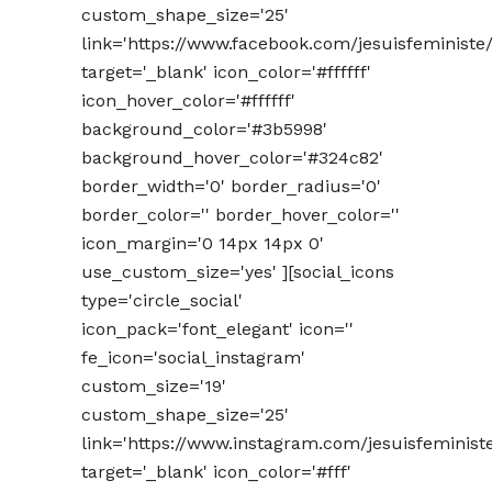
custom_shape_size='25'
link='https://www.facebook.com/jesuisfeministe/
target='_blank' icon_color='#ffffff'
icon_hover_color='#ffffff'
background_color='#3b5998'
background_hover_color='#324c82'
border_width='0' border_radius='0'
border_color='' border_hover_color=''
icon_margin='0 14px 14px 0'
use_custom_size='yes' ][social_icons
type='circle_social'
icon_pack='font_elegant' icon=''
fe_icon='social_instagram'
custom_size='19'
custom_shape_size='25'
link='https://www.instagram.com/jesuisfeminist
target='_blank' icon_color='#fff'