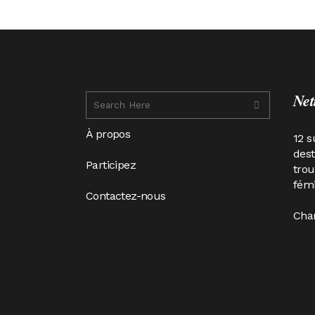
Net
À propos
12 s
des
Participez
trou
fémi
Contactez-nous
Cha