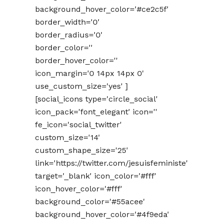
background_hover_color='#ce2c5f'
border_width='0'
border_radius='0'
border_color=''
border_hover_color=''
icon_margin='0 14px 14px 0'
use_custom_size='yes' ]
[social_icons type='circle_social'
icon_pack='font_elegant' icon=''
fe_icon='social_twitter'
custom_size='14'
custom_shape_size='25'
link='https://twitter.com/jesuisfeministe'
target='_blank' icon_color='#fff'
icon_hover_color='#fff'
background_color='#55acee'
background_hover_color='#4f9eda'