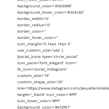
background_color='#3b5998'
background_hover_color='#324c82'
border_width='0'
border_radius='0'
border_color=''
border_hover_color=''
icon_margin='0 14px 14px 0'
use_custom_size='yes' ]
[social_icons type='circle_social'
icon_pack='font_elegant' icon=''
fe_icon='social_instagram'
custom_size='19'
custom_shape_size='25'
link='https://www.instagram.com/jesuisfeministe
target='_blank' icon_color='#fff'
icon_hover_color='#fff'
background_color='#e12f67'