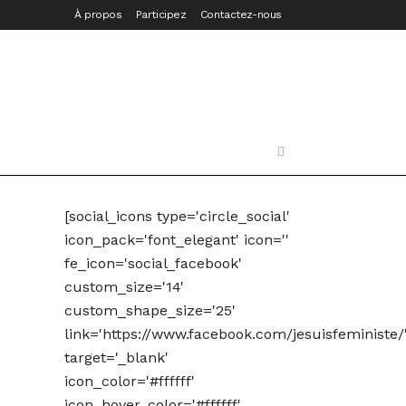
À propos
Participez
Contactez-nous
[social_icons type='circle_social'
icon_pack='font_elegant' icon=''
fe_icon='social_facebook'
custom_size='14'
custom_shape_size='25'
link='https://www.facebook.com/jesuisfeministe/
target='_blank'
icon_color='#ffffff'
icon_hover_color='#ffffff'