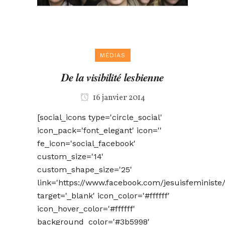
MÉDIAS
De la visibilité lesbienne
16 janvier 2014
[social_icons type='circle_social'
icon_pack='font_elegant' icon=''
fe_icon='social_facebook'
custom_size='14'
custom_shape_size='25'
link='https://www.facebook.com/jesuisfeministe/
target='_blank' icon_color='#ffffff'
icon_hover_color='#ffffff'
background_color='#3b5998'