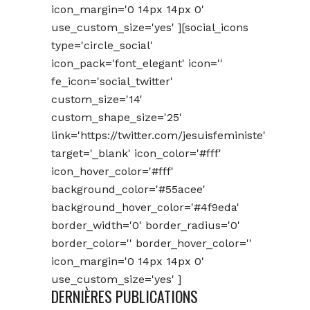
icon_margin='0 14px 14px 0'
use_custom_size='yes' ][social_icons
type='circle_social'
icon_pack='font_elegant' icon=''
fe_icon='social_twitter'
custom_size='14'
custom_shape_size='25'
link='https://twitter.com/jesuisfeministe'
target='_blank' icon_color='#fff'
icon_hover_color='#fff'
background_color='#55acee'
background_hover_color='#4f9eda'
border_width='0' border_radius='0'
border_color='' border_hover_color=''
icon_margin='0 14px 14px 0'
use_custom_size='yes' ]
DERNIÈRES PUBLICATIONS