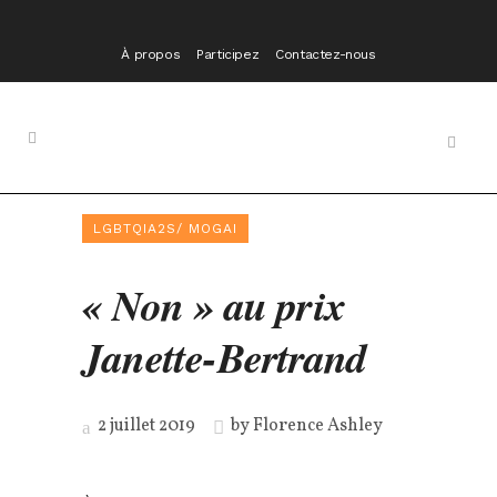
À propos
Participez
Contactez-nous
LGBTQIA2S/ MOGAI
« Non » au prix
Janette-Bertrand
2 juillet 2019
by
Florence Ashley