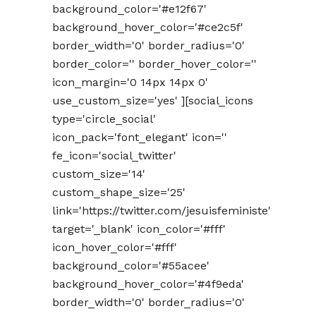
background_color='#e12f67'
background_hover_color='#ce2c5f'
border_width='0' border_radius='0'
border_color='' border_hover_color=''
icon_margin='0 14px 14px 0'
use_custom_size='yes' ][social_icons
type='circle_social'
icon_pack='font_elegant' icon=''
fe_icon='social_twitter'
custom_size='14'
custom_shape_size='25'
link='https://twitter.com/jesuisfeministe'
target='_blank' icon_color='#fff'
icon_hover_color='#fff'
background_color='#55acee'
background_hover_color='#4f9eda'
border_width='0' border_radius='0'