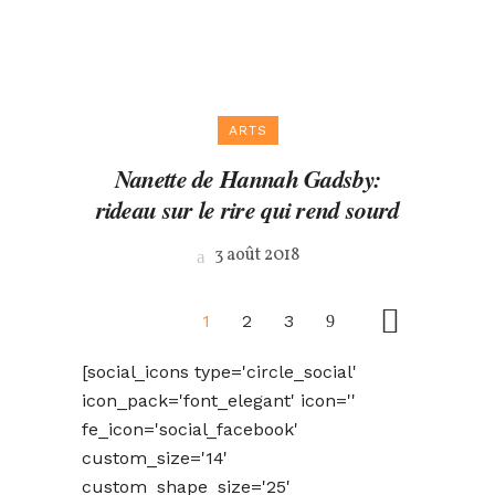
ARTS
Nanette de Hannah Gadsby:
rideau sur le rire qui rend sourd
3 août 2018
1
2
3
[social_icons type='circle_social'
icon_pack='font_elegant' icon=''
fe_icon='social_facebook'
custom_size='14'
custom_shape_size='25'