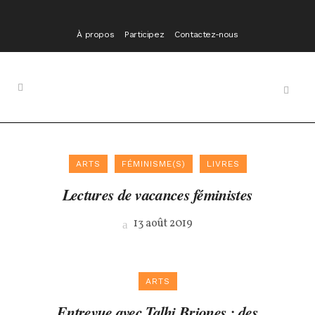
À propos
Participez
Contactez-nous
ARTS
FÉMINISME(S)
LIVRES
Lectures de vacances féministes
13 août 2019
ARTS
Entrevue avec Talhi Briones : des