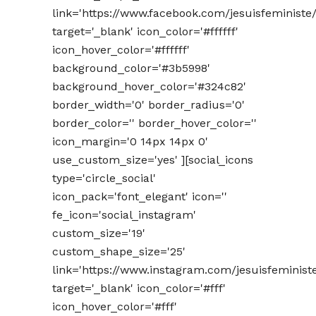
link='https://www.facebook.com/jesuisfeministe/
target='_blank' icon_color='#ffffff'
icon_hover_color='#ffffff'
background_color='#3b5998'
background_hover_color='#324c82'
border_width='0' border_radius='0'
border_color='' border_hover_color=''
icon_margin='0 14px 14px 0'
use_custom_size='yes' ][social_icons
type='circle_social'
icon_pack='font_elegant' icon=''
fe_icon='social_instagram'
custom_size='19'
custom_shape_size='25'
link='https://www.instagram.com/jesuisfeminist
target='_blank' icon_color='#fff'
icon_hover_color='#fff'