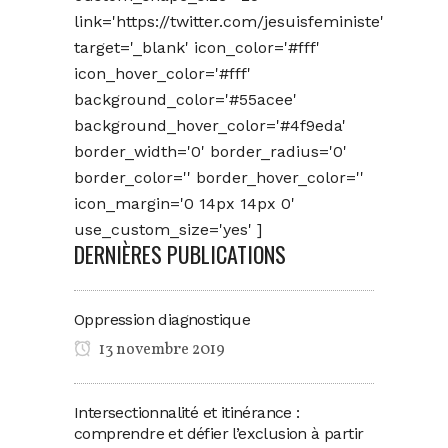
link='https://twitter.com/jesuisfeministe'
target='_blank' icon_color='#fff'
icon_hover_color='#fff'
background_color='#55acee'
background_hover_color='#4f9eda'
border_width='0' border_radius='0'
border_color='' border_hover_color=''
icon_margin='0 14px 14px 0'
use_custom_size='yes' ]
DERNIÈRES PUBLICATIONS
Oppression diagnostique
13 novembre 2019
Intersectionnalité et itinérance :
comprendre et défier l’exclusion à partir