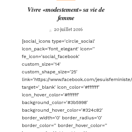
Vivre «modestement» sa vie de
femme
20 juillet 2016
[social_icons type='circle_social'
icon_pack='font_elegant' icon=''
fe_icon='social_facebook'
custom_size='14'
custom_shape_size='25'
link='https://www.facebook.com/jesuisfeministe/
target='_blank' icon_color='#ffffff'
icon_hover_color='#ffffff'
background_color='#3b5998'
background_hover_color='#324c82'
border_width='0' border_radius='0'
border_color='' border_hover_color=''