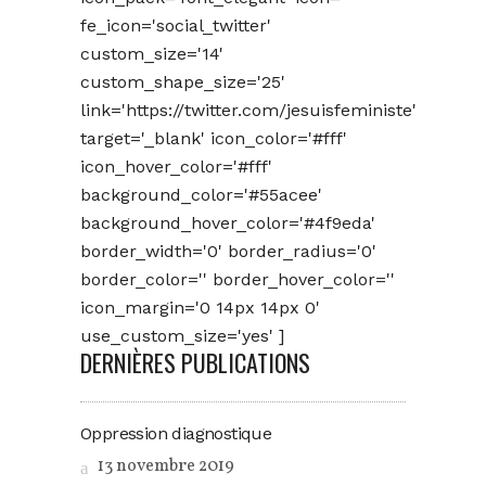
fe_icon='social_twitter'
custom_size='14'
custom_shape_size='25'
link='https://twitter.com/jesuisfeministe'
target='_blank' icon_color='#fff'
icon_hover_color='#fff'
background_color='#55acee'
background_hover_color='#4f9eda'
border_width='0' border_radius='0'
border_color='' border_hover_color=''
icon_margin='0 14px 14px 0'
use_custom_size='yes' ]
DERNIÈRES PUBLICATIONS
Oppression diagnostique
13 novembre 2019