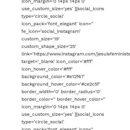
icon_margin='0 14px 14px 0'
use_custom_size='yes' ][social_icons
type='circle_social'
icon_pack='font_elegant' icon=''
fe_icon='social_instagram'
custom_size='19'
custom_shape_size='25'
link='https://www.instagram.com/jesuisfeminist
target='_blank' icon_color='#fff'
icon_hover_color='#fff'
background_color='#e12f67'
background_hover_color='#ce2c5f'
border_width='0' border_radius='0'
border_color='' border_hover_color=''
icon_margin='0 14px 14px 0'
use_custom_size='yes' ][social_icons
type='circle_social'
icon_pack='font_elegant' icon=''