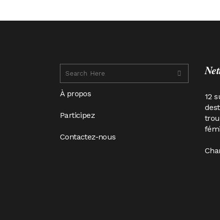
Net
À propos
12 s
des
Participez
trou
fémi
Contactez-nous
Cha