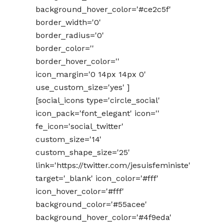
background_hover_color='#ce2c5f'
border_width='0'
border_radius='0'
border_color=''
border_hover_color=''
icon_margin='0 14px 14px 0'
use_custom_size='yes' ]
[social_icons type='circle_social'
icon_pack='font_elegant' icon=''
fe_icon='social_twitter'
custom_size='14'
custom_shape_size='25'
link='https://twitter.com/jesuisfeministe'
target='_blank' icon_color='#fff'
icon_hover_color='#fff'
background_color='#55acee'
background_hover_color='#4f9eda'