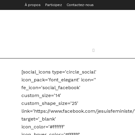
À propos
Participez
Contactez-nous
[social_icons type='circle_social'
icon_pack='font_elegant' icon=''
fe_icon='social_facebook'
custom_size='14'
custom_shape_size='25'
link='https://www.facebook.com/jesuisfeministe/
target='_blank'
icon_color='#ffffff'
icon_hover_color='#ffffff'