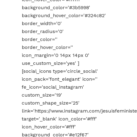
background_color='#3b5998'
background_hover_color='#324c82'
border_width='0'
border_radius='0'
border_color=''
border_hover_color=''
icon_margin='0 14px 14px 0'
use_custom_size='yes' ]
[social_icons type='circle_social'
icon_pack='font_elegant' icon=''
fe_icon='social_instagram'
custom_size='19'
custom_shape_size='25'
link='https://www.instagram.com/jesuisfeministe
target='_blank' icon_color='#fff'
icon_hover_color='#fff'
background_color='#e12f67'