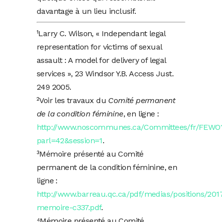
davantage à un lieu inclusif.
¹Larry C. Wilson, « Independant legal
representation for victims of sexual
assault : A model for delivery of legal
services », 23 Windsor Y.B. Access Just.
249 2005.
²Voir les travaux du
Comité permanent
de la condition féminine
, en ligne :
http://www.noscommunes.ca/Committees/fr/FEWO
parl=42&session=1
.
³Mémoire présenté au Comité
permanent de la condition féminine, en
ligne :
http://www.barreau.qc.ca/pdf/medias/positions/201
memoire-c337.pdf
.
⁴Mémoire présenté au Comité