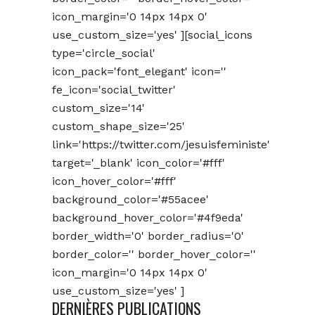
icon_margin='0 14px 14px 0'
use_custom_size='yes' ][social_icons
type='circle_social'
icon_pack='font_elegant' icon=''
fe_icon='social_twitter'
custom_size='14'
custom_shape_size='25'
link='https://twitter.com/jesuisfeministe'
target='_blank' icon_color='#fff'
icon_hover_color='#fff'
background_color='#55acee'
background_hover_color='#4f9eda'
border_width='0' border_radius='0'
border_color='' border_hover_color=''
icon_margin='0 14px 14px 0'
use_custom_size='yes' ]
DERNIÈRES PUBLICATIONS