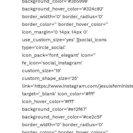
background_color='#3b5998'
background_hover_color='#324c82'
border_width='0' border_radius='0'
border_color='' border_hover_color=''
icon_margin='0 14px 14px 0'
use_custom_size='yes' ][social_icons
type='circle_social'
icon_pack='font_elegant' icon=''
fe_icon='social_instagram'
custom_size='19'
custom_shape_size='25'
link='https://www.instagram.com/jesuisfeminist
target='_blank' icon_color='#fff'
icon_hover_color='#fff'
background_color='#e12f67'
background_hover_color='#ce2c5f'
border_width='0' border_radius='0'
border_color='' border_hover_color=''