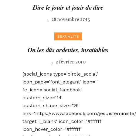
Dire le jouir et jouir de dire
28 novembre 2013
SEXUALITÉ
On les dits ardentes, insatiables
2 février 2010
[social_icons type='circle_social'
icon_pack='font_elegant' icon=''
fe_icon='social_facebook'
custom_size='14'
custom_shape_size='25'
link='https://www.facebook.com/jesuisfeministe/
target='_blank' icon_color='#ffffff'
icon_hover_color='#ffffff'