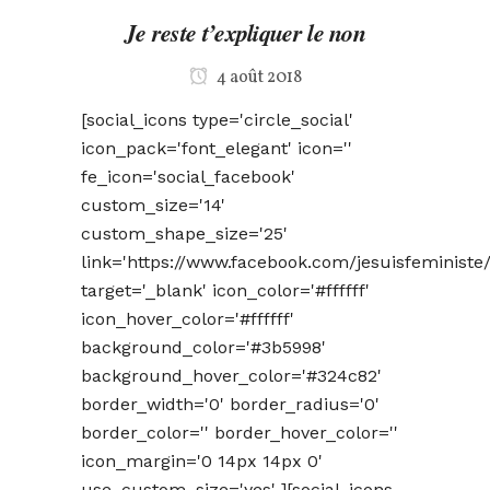
Je reste t’expliquer le non
4 août 2018
[social_icons type='circle_social'
icon_pack='font_elegant' icon=''
fe_icon='social_facebook'
custom_size='14'
custom_shape_size='25'
link='https://www.facebook.com/jesuisfeministe/
target='_blank' icon_color='#ffffff'
icon_hover_color='#ffffff'
background_color='#3b5998'
background_hover_color='#324c82'
border_width='0' border_radius='0'
border_color='' border_hover_color=''
icon_margin='0 14px 14px 0'
use_custom_size='yes' ][social_icons