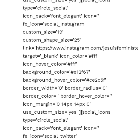
type='circle_social'
icon_pack='font_elegant' icon=''
fe_icon='social_instagram'
custom_size='19'
custom_shape_size='25'
link='https://www.instagram.com/jesuisfeminist
target='_blank' icon_color='#fff'
icon_hover_color='#fff'
background_color='#e12f67'
background_hover_color='#ce2c5f'
border_width='0' border_radius='0'
border_color='' border_hover_color=''
icon_margin='0 14px 14px 0'
use_custom_size='yes' ][social_icons
type='circle_social'
icon_pack='font_elegant' icon=''
fe_icon='social_twitter'