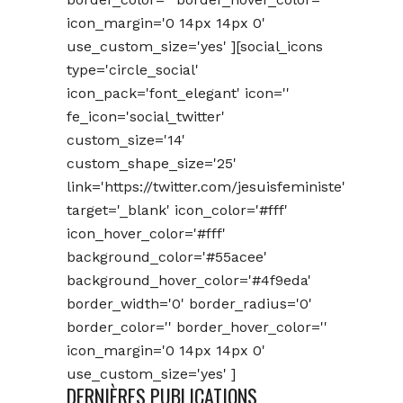
icon_margin='0 14px 14px 0'
use_custom_size='yes' ][social_icons
type='circle_social'
icon_pack='font_elegant' icon=''
fe_icon='social_twitter'
custom_size='14'
custom_shape_size='25'
link='https://twitter.com/jesuisfeministe'
target='_blank' icon_color='#fff'
icon_hover_color='#fff'
background_color='#55acee'
background_hover_color='#4f9eda'
border_width='0' border_radius='0'
border_color='' border_hover_color=''
icon_margin='0 14px 14px 0'
use_custom_size='yes' ]
DERNIÈRES PUBLICATIONS