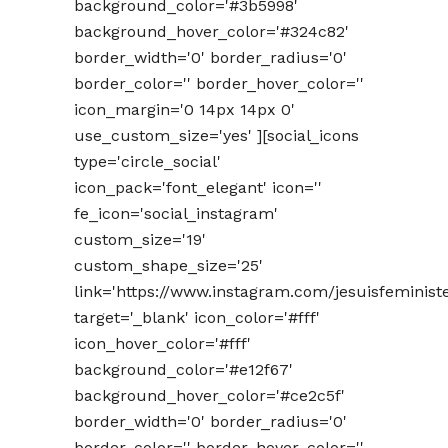
background_color='#3b5998'
background_hover_color='#324c82'
border_width='0' border_radius='0'
border_color='' border_hover_color=''
icon_margin='0 14px 14px 0'
use_custom_size='yes' ][social_icons
type='circle_social'
icon_pack='font_elegant' icon=''
fe_icon='social_instagram'
custom_size='19'
custom_shape_size='25'
link='https://www.instagram.com/jesuisfeminist
target='_blank' icon_color='#fff'
icon_hover_color='#fff'
background_color='#e12f67'
background_hover_color='#ce2c5f'
border_width='0' border_radius='0'
border_color='' border_hover_color=''