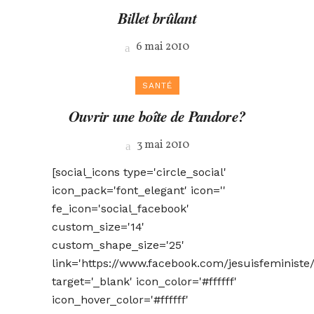
Billet brûlant
6 mai 2010
SANTÉ
Ouvrir une boîte de Pandore?
3 mai 2010
[social_icons type='circle_social'
icon_pack='font_elegant' icon=''
fe_icon='social_facebook'
custom_size='14'
custom_shape_size='25'
link='https://www.facebook.com/jesuisfeministe/
target='_blank' icon_color='#ffffff'
icon_hover_color='#ffffff'