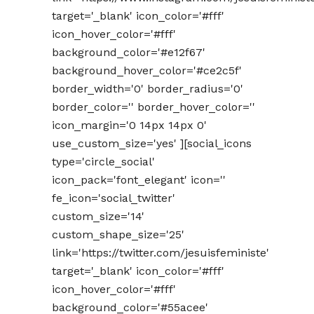
target='_blank' icon_color='#fff'
icon_hover_color='#fff'
background_color='#e12f67'
background_hover_color='#ce2c5f'
border_width='0' border_radius='0'
border_color='' border_hover_color=''
icon_margin='0 14px 14px 0'
use_custom_size='yes' ][social_icons
type='circle_social'
icon_pack='font_elegant' icon=''
fe_icon='social_twitter'
custom_size='14'
custom_shape_size='25'
link='https://twitter.com/jesuisfeministe'
target='_blank' icon_color='#fff'
icon_hover_color='#fff'
background_color='#55acee'