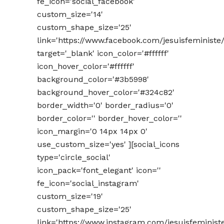
fe_icon='social_facebook'
custom_size='14'
custom_shape_size='25'
link='https://www.facebook.com/jesuisfeministe/
target='_blank' icon_color='#ffffff'
icon_hover_color='#ffffff'
background_color='#3b5998'
background_hover_color='#324c82'
border_width='0' border_radius='0'
border_color='' border_hover_color=''
icon_margin='0 14px 14px 0'
use_custom_size='yes' ][social_icons
type='circle_social'
icon_pack='font_elegant' icon=''
fe_icon='social_instagram'
custom_size='19'
custom_shape_size='25'
link='https://www.instagram.com/jesuisfeminist