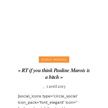
REMUE-MÉNAGE
« RT if you think Pauline Marois is
a bitch »
1 avril 2013
[social_icons type='circle_social'
icon_pack='font_elegant' icon=''