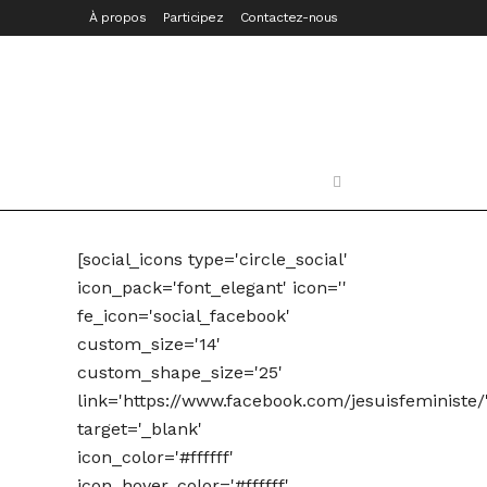
À propos
Participez
Contactez-nous
[social_icons type='circle_social'
icon_pack='font_elegant' icon=''
fe_icon='social_facebook'
custom_size='14'
custom_shape_size='25'
link='https://www.facebook.com/jesuisfeministe/
target='_blank'
icon_color='#ffffff'
icon_hover_color='#ffffff'