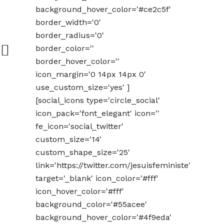
background_hover_color='#ce2c5f'
border_width='0'
border_radius='0'
border_color=''
border_hover_color=''
icon_margin='0 14px 14px 0'
use_custom_size='yes' ]
[social_icons type='circle_social'
icon_pack='font_elegant' icon=''
fe_icon='social_twitter'
custom_size='14'
custom_shape_size='25'
link='https://twitter.com/jesuisfeministe'
target='_blank' icon_color='#fff'
icon_hover_color='#fff'
background_color='#55acee'
background_hover_color='#4f9eda'