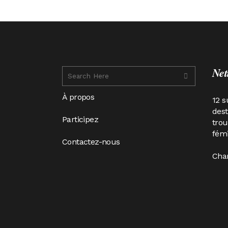
Net
À propos
12 s
des
Participez
trou
fémi
Contactez-nous
Cha