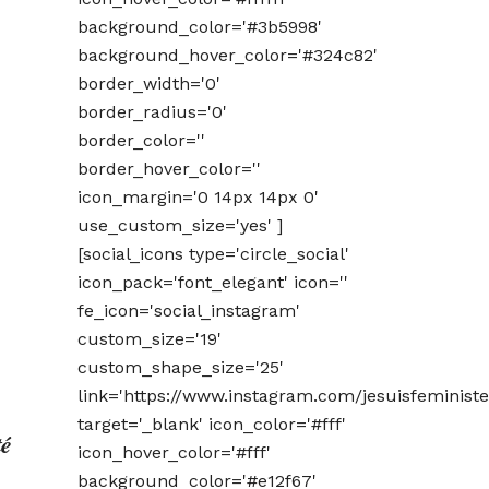
background_color='#3b5998'
background_hover_color='#324c82'
border_width='0'
border_radius='0'
border_color=''
border_hover_color=''
icon_margin='0 14px 14px 0'
use_custom_size='yes' ]
[social_icons type='circle_social'
icon_pack='font_elegant' icon=''
fe_icon='social_instagram'
custom_size='19'
custom_shape_size='25'
link='https://www.instagram.com/jesuisfeministe
target='_blank' icon_color='#fff'
té
icon_hover_color='#fff'
background_color='#e12f67'