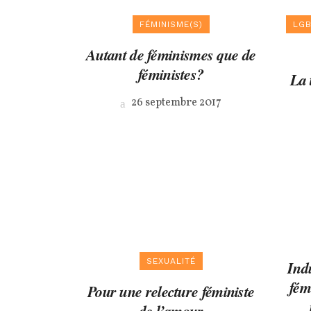
FÉMINISME(S)
LGB
Autant de féminismes que de
féministes?
La 
26 septembre 2017
SEXUALITÉ
Indu
fém
Pour une relecture féministe
de l’amour