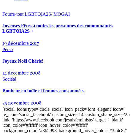
Fourre-tout
LGBTQIA2S/ MOGAI
Joyeuses Fêtes à toutes les personnes des communautés
LGBTQIA2S +
19 décembre 2017
Perso
Joyeux Noël Chérie!
14 décembre 2008
Société
Bonheur en boîte et femmes consommées
25 novembre 2008
[social_icons type='circle_social' icon_pack='font_elegant' icon=''
fe_icon='social_facebook' custom_size='14' custom_shape_size='25'
link='https://www.facebook.com/jesuisfeministe/' target='_blank'
icon_color='#ffffff' icon_hover_color='#ffffff'
background_color='#3b5998' background_hover_color='#324c82'